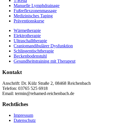
T-Rena
Manuelle Lymphdrainage
Fußreflexzonenmassage
Medizinisches Taping
Präventionskurse
Wärmetherapie
Elektrotherapie
Ultraschalltherapie
Craniomandibulärer Dysfunktion
Schlingentischtherapie
Beckenbodenstuhl
Gesundheitstraining mit Therapeut
Kontakt
Anschrift: Dr. Külz Straße 2, 08468 Reichenbach
Telefon: 03765 525 6918
Email: termin@rehamed-reichenbach.de
Rechtliches
Impressum
Datenschutz